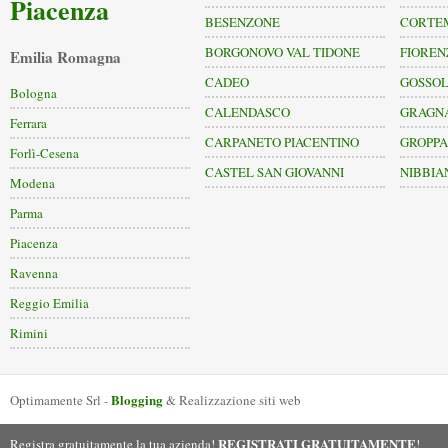
Piacenza
BESENZONE
CORTE
BORGONOVO VAL TIDONE
FIOREN
Emilia Romagna
CADEO
GOSSO
Bologna
CALENDASCO
GRAGN
Ferrara
CARPANETO PIACENTINO
GROPP
Forlì-Cesena
CASTEL SAN GIOVANNI
NIBBIA
Modena
Parma
Piacenza
Ravenna
Reggio Emilia
Rimini
Blogging
Optimamente Srl -
& Realizzazione siti web
REGISTRATI GRATUITAMENTE
Registra gratuitamente la tua azienda!
!