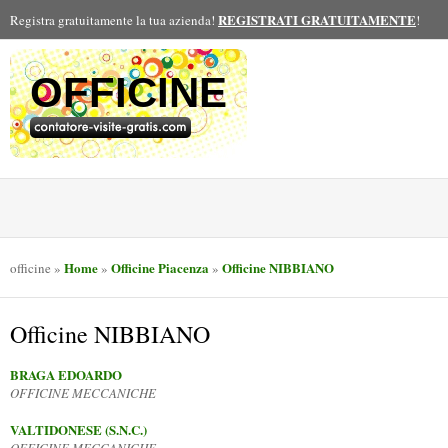
REGISTRATI GRATUITAMENTE
Registra gratuitamente la tua azienda!
!
OFFICINE
Home
Officine Piacenza
Officine NIBBIANO
officine
»
»
»
Officine NIBBIANO
BRAGA EDOARDO
OFFICINE MECCANICHE
VALTIDONESE (S.N.C.)