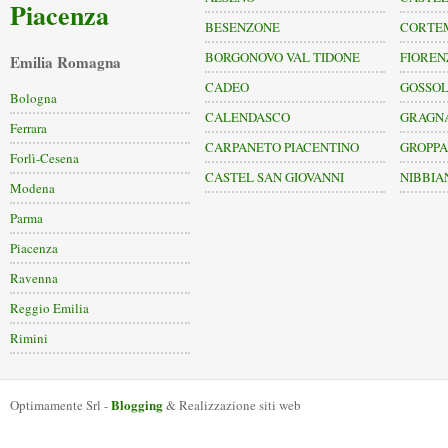
Piacenza
BESENZONE
CORTE
BORGONOVO VAL TIDONE
FIOREN
Emilia Romagna
CADEO
GOSSO
Bologna
CALENDASCO
GRAGN
Ferrara
CARPANETO PIACENTINO
GROPP
Forlì-Cesena
CASTEL SAN GIOVANNI
NIBBIA
Modena
Parma
Piacenza
Ravenna
Reggio Emilia
Rimini
Blogging
Optimamente Srl -
& Realizzazione siti web