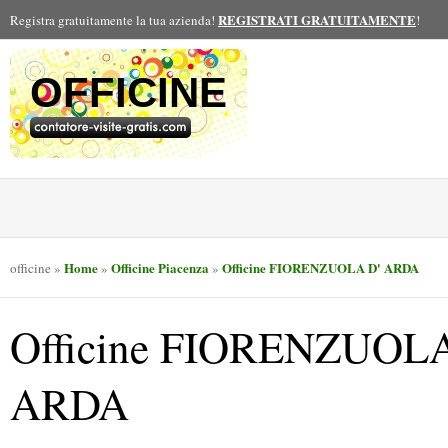
REGISTRATI GRATUITAMENTE
Registra gratuitamente la tua azienda!
!
OFFICINE
Home
Officine Piacenza
Officine FIORENZUOLA D' ARDA
officine
»
»
»
Officine FIORENZUOLA
ARDA