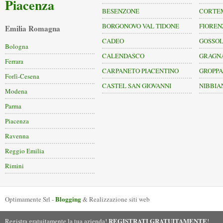
Piacenza
BESENZONE
CORTE
BORGONOVO VAL TIDONE
FIOREN
Emilia Romagna
CADEO
GOSSO
Bologna
CALENDASCO
GRAGN
Ferrara
CARPANETO PIACENTINO
GROPP
Forlì-Cesena
CASTEL SAN GIOVANNI
NIBBIA
Modena
Parma
Piacenza
Ravenna
Reggio Emilia
Rimini
Blogging
Optimamente Srl -
& Realizzazione siti web
REGISTRATI GRATUITAMENTE
Registra gratuitamente la tua azienda!
!