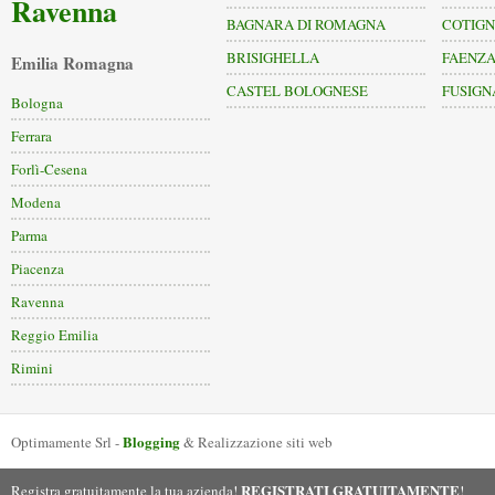
Ravenna
BAGNARA DI ROMAGNA
COTIG
BRISIGHELLA
FAENZ
Emilia Romagna
CASTEL BOLOGNESE
FUSIGN
Bologna
Ferrara
Forlì-Cesena
Modena
Parma
Piacenza
Ravenna
Reggio Emilia
Rimini
Blogging
Optimamente Srl -
& Realizzazione siti web
REGISTRATI GRATUITAMENTE
Registra gratuitamente la tua azienda!
!