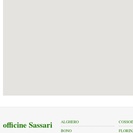
officine Sassari
ALGHERO
COSSOI
BONO
FLORIN