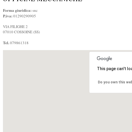
Forma giuridica:
snc
P.iva:
01290290905
VIA FILIGHE 2
07010 COSSOINE (SS)
Tel.
079861318
This page can't l
Do you own this we