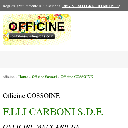
REGISTRATI GRATUITAMENTE
Registra gratuitamente la tua azienda!
!
OFFICINE
Home
Officine Sassari
Officine COSSOINE
officine
»
»
»
Officine COSSOINE
F.LLI CARBONI S.D.F.
OFFICINE MECCANICHE