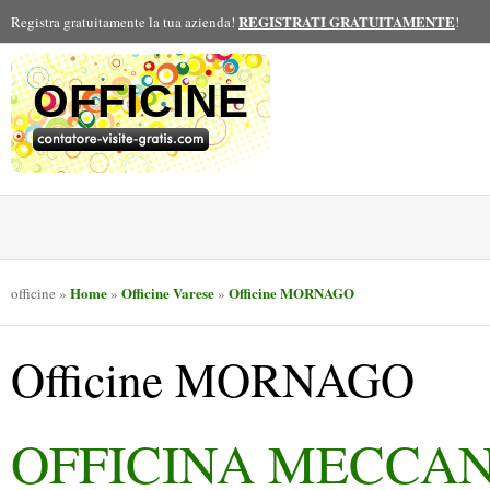
REGISTRATI GRATUITAMENTE
Registra gratuitamente la tua azienda!
!
OFFICINE
Home
Officine Varese
Officine MORNAGO
officine
»
»
»
Officine MORNAGO
OFFICINA MECCA