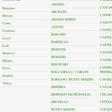
ANGERA
CASCIA
Bergamo
ARCISATE
CASORA
Brescia
ARSAGO SEPRIO
CASSA
Como
AZZATE
CASTE
Cremona
BARASSO
CASTEL
Lecco
BARDELLO
CASTE
Lodi
BESNATE
CASTIG
Mantova
BESOZZO
CASTR
Milano
BISUSCHIO
CAVARI
Pavia
BOLLADELLO - CAIRATE
PREME
Sondrio
BORSANO - BUSTO ARSIZIO
CAVARI
Varese
BREBBIA
CAZZA
BRISSAGO VALTRAVAGLIA
CISLAG
BRUNELLO
CITTIG
BUSTO ARSIZIO
COCQUI